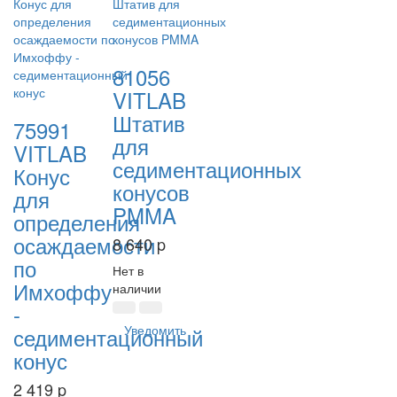
81056
VITLAB
Штатив
75991
для
VITLAB
седиментационных
Конус
конусов
для
PMMA
определения
осаждаемости
8 640
p
по
Нет в
Имхоффу
наличии
-
Уведомить
седиментационный
конус
2 419
p