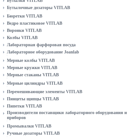
Бутылки VITLAB
ДОЗАТОР ПИПЕТОЧНЫЙ JOANLAB
Бутылочные дозаторы VITLAB
Диспенсер Joanlab
Бюретки VITLAB
Дозатор пипеточный Joanlab
Ведро пластиковое VITLAB
Воронки VITLAB
ЛАБОРАТОРНАЯ ФАРФОРОВАЯ ПОСУДА
Колбы VITLAB
Лабораторная фарфоровая посуда
Лабораторное оборудование Joanlab
Весы лабораторные аналитические Joanlab
Мерные колбы VITLAB
ЛАБОРАТОРНОЕ ОБОРУДОВАНИЕ - ПОСТАВЩИК
Диспенсер Joanlab
Мерные кружки VITLAB
Дозатор пипеточный Joanlab
Мерные стаканы VITLAB
Лабораторная фарфоровая посуда
Мерные цилиндры VITLAB
Лабораторная фарфоровая посуда
Перемешивающие элементы VITLAB
ЛАБОРАТОРНОЕ ОБОРУДОВАНИЕ JOANLAB
Пинцеты щипцы VITLAB
Пипетки VITLAB
Производители поставщики лабораторного оборудования и
приборов
Лабораторное оборудование - Поставщик
Промывалки VITLAB
ПРОИЗВОДИТЕЛИ ПОСТАВЩИКИ ЛАБОРАТОРНОГО
Ручные дозаторы VITLAB