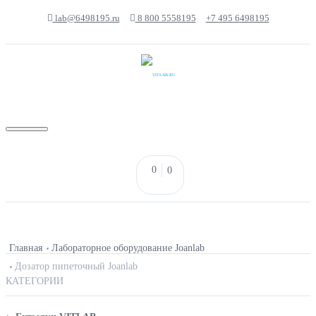
lab@6498195.ru
8 800 5558195
+7 495 6498195
0
0
КАТАЛОГ
Главная
Лабораторное оборудование Joanlab
ДИСПЕНСЕР JOANLAB
Дозатор пипеточный Joanlab
КАТЕГОРИИ