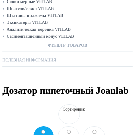
Диспенсер Joanlab
Совки мерные VITLAB
Дозатор пипеточный Joanlab
Шпатели/совки VITLAB
Штативы и зажимы VITLAB
ОБОРУДОВАНИЯ И ПРИБОРОВ
Эксикаторы VITLAB
Аналитическая воронка VITLAB
Седиментационный конус VITLAB
ФИЛЬТР ТОВАРОВ
ПОЛЕЗНАЯ ИНФОРМАЦИЯ
Дозатор пипеточный Joanlab
Сортировка: